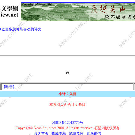
浏览更多您可能喜欢的诗文
诗
【咏雪】
小计 2 条目
本索引页面合计 2 条目
湘ICP备12012775号
Copyright© Noah Shi, since 2001, All rights reserved. 石望湘版权所有
设为首页
-
收藏本站
-
笔墨恭候
-
青鸟传信