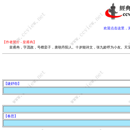
欢迎点击这里，
【作者简介 - 皇甫冉】
皇甫冉，字茂政，号檀栾子，唐朝丹阳人。十岁能诗文，张九龄呼为小友。天宝
【婕妤怨】
【春思】