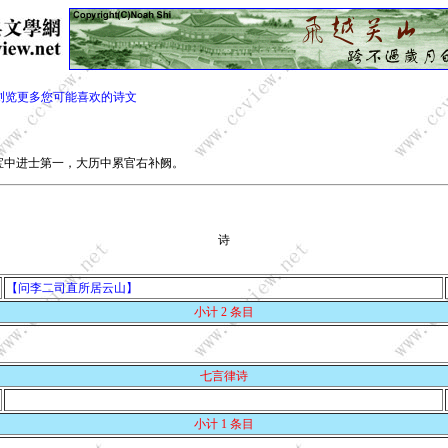
浏览更多您可能喜欢的诗文
中进士第一，大历中累官右补阙。
诗
【问李二司直所居云山】
小计 2 条目
七言律诗
小计 1 条目