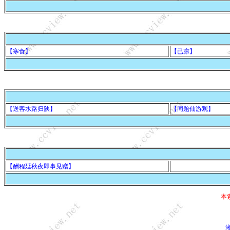
【寒食】
【已凉】
【送客水路归陕】
【同题仙游观】
【酬程延秋夜即事见赠】
本
湘