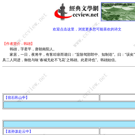
欢迎点击这里，浏览更多您可能喜欢的诗文
【作者简介 - 韩翃】
韩翃，字君平，唐朝南阳人。
家居，一日，夜将半，有客叩扉而请曰：“旨除驾部郎中、知制诰”。曰：“误矣”
具二人同进，御批与咏‘春城无处不飞花’之韩翃。此君诗也”。韩翃始信。
【宿石邑山中】
【送孙泼赴云中】