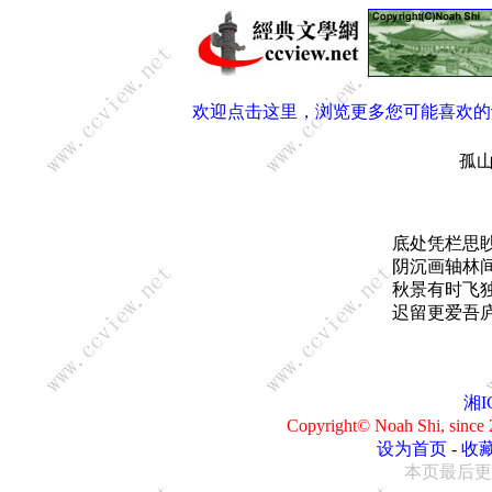
欢迎点击这里，浏览更多您可能喜欢的
孤
底处凭栏思
阴沉画轴林
秋景有时飞
迟留更爱吾
湘I
Copyright© Noah Shi, sin
设为首页
-
收
本页最后更新：0