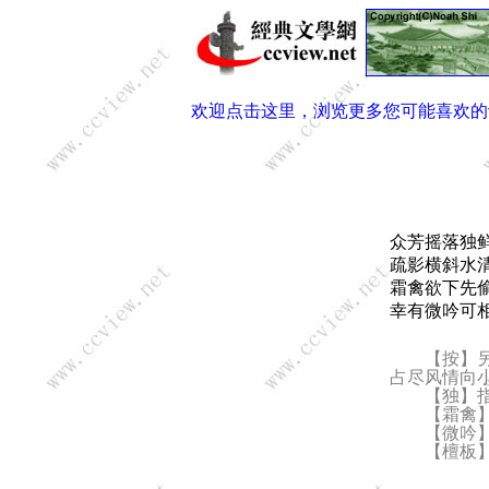
欢迎点击这里，浏览更多您可能喜欢的
众芳摇落独
疏影横斜水
霜禽欲下先
幸有微吟可
【按】另版
占尽风情向小
【独】指
【霜禽】
【微吟】
【檀板】