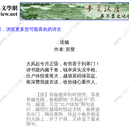
里，浏览更多您可能喜欢的诗文
送贼
作者: 郑燮
大风起兮月正昏，有劳君子到寒门！
诗书腹内藏千卷，钱串床头没半根。
出户休惊黄尾犬，越墙莫碍绿花盆。
夜深费我披衣送，收拾雄心重作人。
【按】郑板桥年轻时很穷。某夜
有贼光顾，板桥卧咏“大风起兮”四
句，贼溜。又念“出户休惊”两句送
行，贼慌忙越墙时惊起犬吠，板桥披
衣出门，喝住黄狗，扶起小偷并相送
到大路上，作了个揖，又吟送了最末
两句。