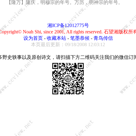
【隆万】隆庆，明穆宗的年号。万历，明神宗的年号。
湘ICP备12012775号
Copyright© Noah Shi, since 2001, All rights reserved. 石望湘版权所
设为首页
-
收藏本站
-
笔墨恭候
-
青鸟传信
本页最后更新：09/18/2008 12:03:12
多野史轶事以及原创诗文，请扫描下方二维码关注我们的微信订