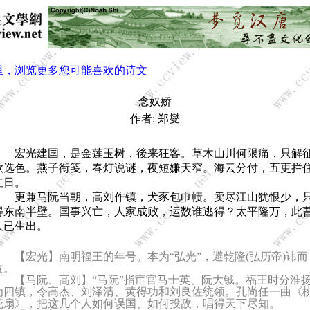
里，浏览更多您可能喜欢的诗文
念奴娇
作者: 郑燮
宏光建国，是金莲玉树，後来狂客。草木山川何限痛，只解
歌选色。燕子衔笺，春灯说谜，夜短嫌天窄。海云分付，五更拦
红日。
更兼马阮当朝，高刘作镇，犬豕包巾帻。卖尽江山犹恨少，
得东南半壁。国事兴亡，人家成败，运数谁逃得？太平隆万，此
久已生出。
【宏光】南明福王的年号。本为“弘光”，避乾隆(弘历帝)讳而
改。
【马阮、高刘】“马阮”指宦官马士英、阮大铖。福王时分淮
为四镇，令高杰、刘泽清、黄得功和刘良佐统领。孔尚任一曲《
花扇》，把这几个人如何误国、如何投敌，唱得天下尽知。