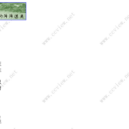
征
住
只
曹
扬
桃