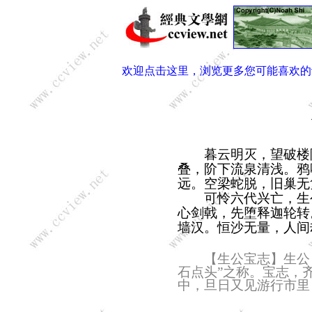
欢迎点击这里，浏览更多您可能喜欢的
暮云明灭，望破楼隐
叠，阶下流泉清浅。鸦
远。空梁蛇脱，旧巢无
可怜六代兴亡，生公
心剑戟，先堕释迦轮转
墙汉。恒沙无量，人间
【生公宝志】生公，
石点头”之称。宝志，
中，旦日又见游行市里